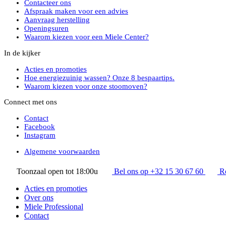
Contacteer ons
Afspraak maken voor een advies
Aanvraag herstelling
Openingsuren
Waarom kiezen voor een Miele Center?
In de kijker
Acties en promoties
Hoe energiezuinig wassen? Onze 8 bespaartips.
Waarom kiezen voor onze stoomoven?
Connect met ons
Contact
Facebook
Instagram
Algemene voorwaarden
Toonzaal open tot 18:00u
Bel ons op +32 15 30 67 60
R
Acties en promoties
Over ons
Miele Professional
Contact